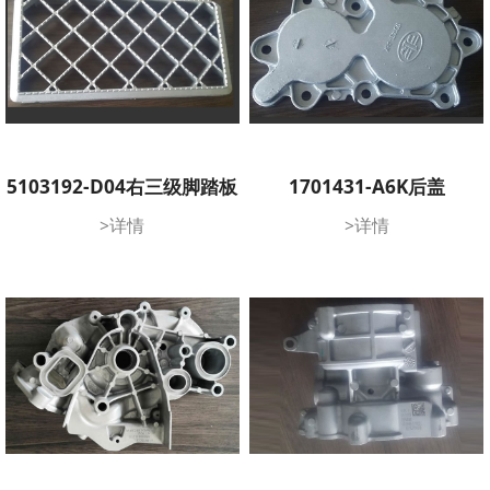
5103192-D04右三级脚踏板
1701431-A6K后盖
>详情
>详情