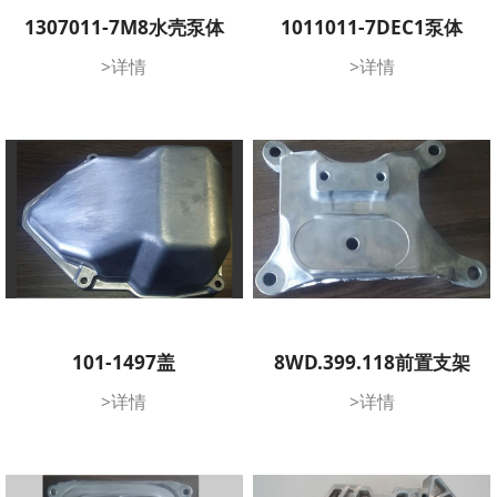
1307011-7M8水壳泵体
1011011-7DEC1泵体
>详情
>详情
101-1497盖
8WD.399.118前置支架
>详情
>详情