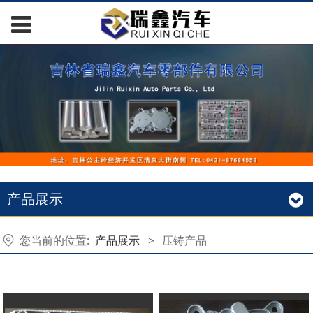
产品展示
您当前的位置:
产品展示
>
压铸产品