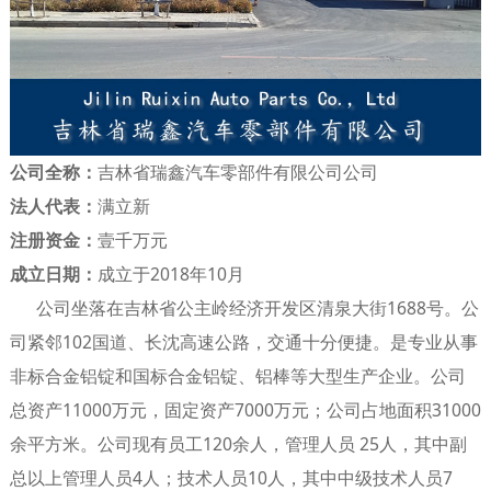
公司全称：
吉林省瑞鑫汽车零部件有限公司公司
法人代表：
满立新
注册资金：
壹千万元
成立日期：
成立于2018年10月
公司坐落在吉林省公主岭经济开发区清泉大街1688号。公
司紧邻102国道、长沈高速公路，交通十分便捷。是专业从事
非标合金铝锭和国标合金铝锭、铝棒等大型生产企业。公司
总资产11000万元，固定资产7000万元；公司占地面积31000
余平方米。公司现有员工120余人，管理人员 25人，其中副
总以上管理人员4人；技术人员10人，其中中级技术人员7