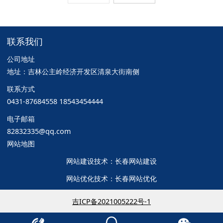
联系我们
公司地址
地址：吉林公主岭经济开发区清泉大街南侧
联系方式
0431-87684558 18543454444
电子邮箱
82832335@qq.com
网站地图
网站建设
技术：
长春网站建设
网站优化
技术：
长春网站优化
吉ICP备2021005222号-1